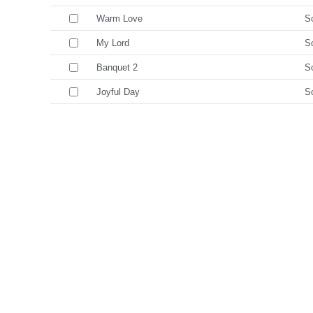
Warm Love
So
My Lord
So
Banquet 2
So
Joyful Day
So