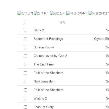
제목
Glory 2
So
Secrets of Blessings
Crystal Si
Do You Know?
So
Church Loved by God 2
So
The End Time
So
Fruit of the Shepherd
So
New Jerusalem
So
Fruit of the Shepherd
So
Waiting 2
So
Feast of Glory
So