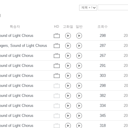
특송자
HD
고화질
일반
조회수
und of Light Chorus
298
20
ngers, Sound of Light Chorus
287
20
und of Light Chorus
267
20
und of Light Chorus
291
20
und of Light Chorus
303
20
und of Light Chorus
298
20
und of Light Chorus
382
20
und of Light Chorus
334
20
und of Light Chorus
345
20
und of Light Chorus
318
20