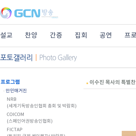
설교
찬양
간증
집회
공연
프
프로그램
이수진 목사의 특별찬양 
-
만민매거진
NRB
(세계기독방송인협회 총회 및 박람회)
COICOM
(스페인어권방송인협회)
FICTAP