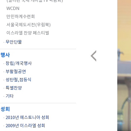
(필리핀 국제 케이블TV 박람회)
WCDN
만민하계수련회
서울국제도서전(우림북)
이스라엘 찬양 페스티벌
-
무안단물
행사
-
창립/개국행사
-
부활절공연
-
성탄절,점등식
-
특별찬양
-
기타
성회
-
2010년 에스토니아 성회
-
2009년 이스라엘 성회