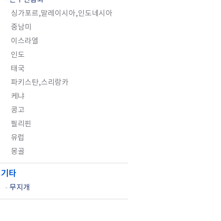
싱가포르,말레이시아,인도네시아
중남미
이스라엘
인도
태국
파키스탄,스리랑카
케냐
콩고
필리핀
유럽
몽골
기타
-
무지개