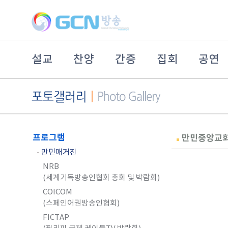
설교
찬양
간증
집회
공연
프로그램
만민중앙교회
-
만민매거진
NRB
(세계기독방송인협회 총회 및 박람회)
COICOM
(스페인어권방송인협회)
FICTAP