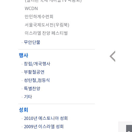
(필리핀 국제 케이블TV 박람회)
WCDN
만민하계수련회
서울국제도서전(우림북)
이스라엘 찬양 페스티벌
-
무안단물
행사
-
창립/개국행사
-
부활절공연
-
성탄절,점등식
-
특별찬양
-
기타
성회
-
2010년 에스토니아 성회
-
2009년 이스라엘 성회