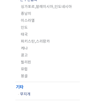
싱가포르,말레이시아,인도네시아
중남미
이스라엘
인도
태국
파키스탄,스리랑카
케냐
콩고
필리핀
유럽
몽골
기타
-
무지개