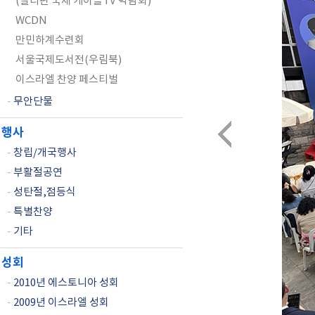
(필리핀 국제 케이블TV 박람회)
WCDN
만민하계수련회
서울국제도서전(우림북)
이스라엘 찬양 페스티벌
-
무안단물
행사
-
창립/개국행사
-
부활절공연
-
성탄절,점등식
-
특별찬양
-
기타
성회
-
2010년 에스토니아 성회
-
2009년 이스라엘 성회