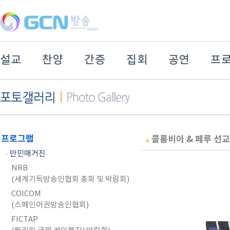
설교
찬양
간증
집회
공연
프
프로그램
콜롬비아 & 페루 선
-
만민매거진
NRB
(세계기독방송인협회 총회 및 박람회)
COICOM
(스페인어권방송인협회)
FICTAP