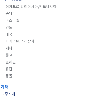
싱가포르,말레이시아,인도네시아
중남미
이스라엘
인도
태국
파키스탄,스리랑카
케냐
콩고
필리핀
유럽
몽골
기타
-
무지개