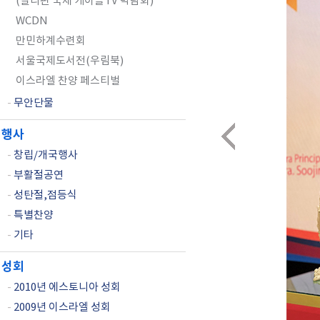
(필리핀 국제 케이블TV 박람회)
WCDN
만민하계수련회
서울국제도서전(우림북)
이스라엘 찬양 페스티벌
-
무안단물
행사
-
창립/개국행사
-
부활절공연
-
성탄절,점등식
-
특별찬양
-
기타
성회
-
2010년 에스토니아 성회
-
2009년 이스라엘 성회