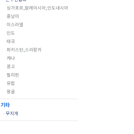
싱가포르,말레이시아,인도네시아
중남미
이스라엘
인도
태국
파키스탄,스리랑카
케냐
콩고
필리핀
유럽
몽골
기타
-
무지개