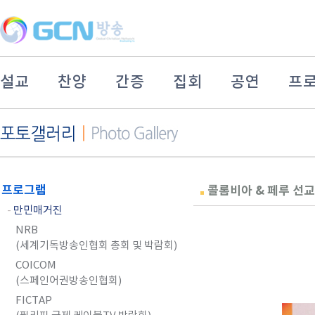
설교
찬양
간증
집회
공연
프
프로그램
콜롬비아 & 페루 선
-
만민매거진
NRB
(세계기독방송인협회 총회 및 박람회)
COICOM
(스페인어권방송인협회)
FICTAP