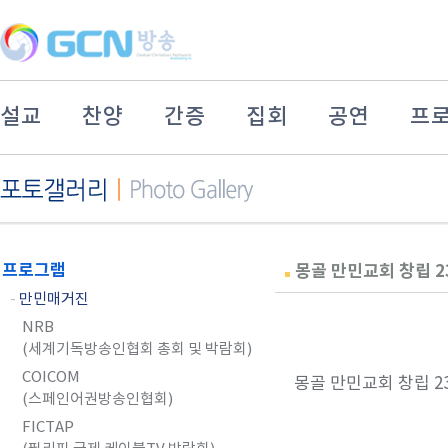
설교
찬양
간증
집회
공연
프
프로그램
몽골 만민교회 창립 2
-
만민매거진
NRB
(세계기독방송인협회 총회 및 박람회)
COICOM
몽골 만민교회 창립 23주
(스페인어권방송인협회)
FICTAP