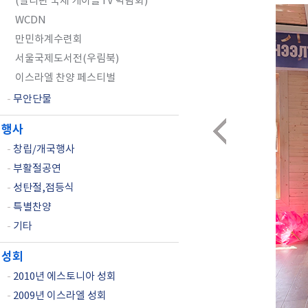
(필리핀 국제 케이블TV 박람회)
WCDN
만민하계수련회
서울국제도서전(우림북)
이스라엘 찬양 페스티벌
-
무안단물
행사
-
창립/개국행사
-
부활절공연
-
성탄절,점등식
-
특별찬양
-
기타
성회
-
2010년 에스토니아 성회
-
2009년 이스라엘 성회