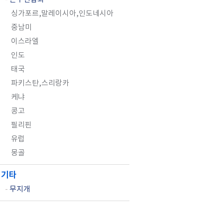
싱가포르,말레이시아,인도네시아
중남미
이스라엘
인도
태국
파키스탄,스리랑카
케냐
콩고
필리핀
유럽
몽골
기타
-
무지개