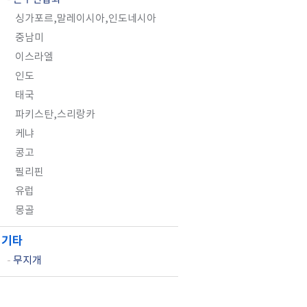
싱가포르,말레이시아,인도네시아
중남미
이스라엘
인도
태국
파키스탄,스리랑카
케냐
콩고
필리핀
유럽
몽골
기타
-
무지개