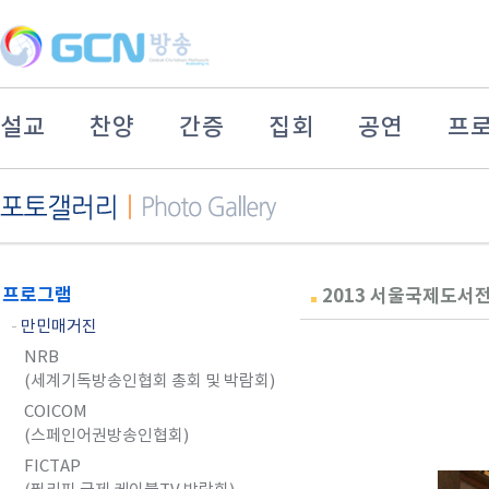
설교
찬양
간증
집회
공연
프
프로그램
2013 서울국제도서전 
-
만민매거진
NRB
(세계기독방송인협회 총회 및 박람회)
COICOM
(스페인어권방송인협회)
FICTAP