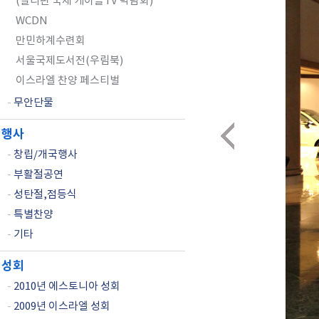
(필리핀 국제 케이블TV 박람회)
WCDN
만민하계수련회
서울국제도서전(우림북)
이스라엘 찬양 페스티벌
-
무안단물
행사
-
창립/개국행사
-
부활절공연
-
성탄절,점등식
-
특별찬양
-
기타
성회
-
2010년 에스토니아 성회
-
2009년 이스라엘 성회