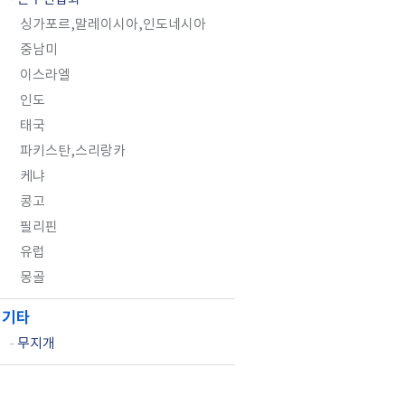
싱가포르,말레이시아,인도네시아
중남미
이스라엘
인도
태국
파키스탄,스리랑카
케냐
콩고
필리핀
유럽
몽골
기타
-
무지개