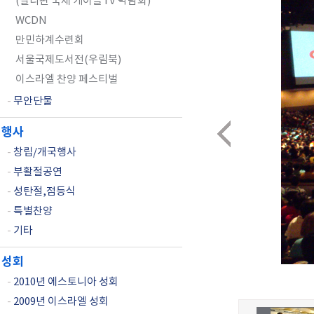
(필리핀 국제 케이블TV 박람회)
WCDN
만민하계수련회
서울국제도서전(우림북)
이스라엘 찬양 페스티벌
-
무안단물
행사
-
창립/개국행사
-
부활절공연
-
성탄절,점등식
-
특별찬양
-
기타
성회
-
2010년 에스토니아 성회
-
2009년 이스라엘 성회