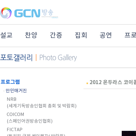
설교
찬양
간증
집회
공연
프
프로그램
2012 온두라스 코이
-
만민매거진
NRB
(세계기독방송인협회 총회 및 박람회)
COICOM
(스페인어권방송인협회)
FICTAP