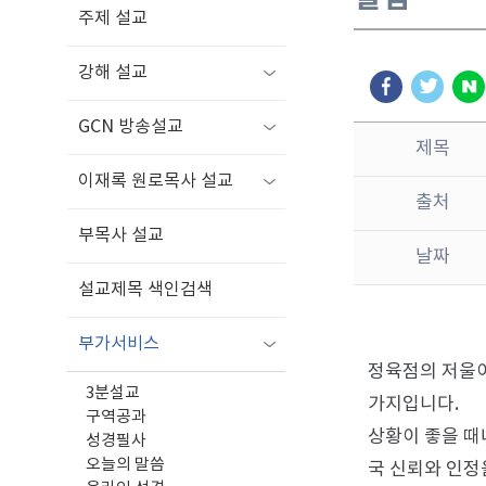
주제 설교
강해 설교
GCN 방송설교
제목
이재록 원로목사 설교
출처
부목사 설교
날짜
설교제목 색인검색
부가서비스
정육점의 저울이
3분설교
가지입니다.
구역공과
상황이 좋을 때
성경필사
오늘의 말씀
국 신뢰와 인정