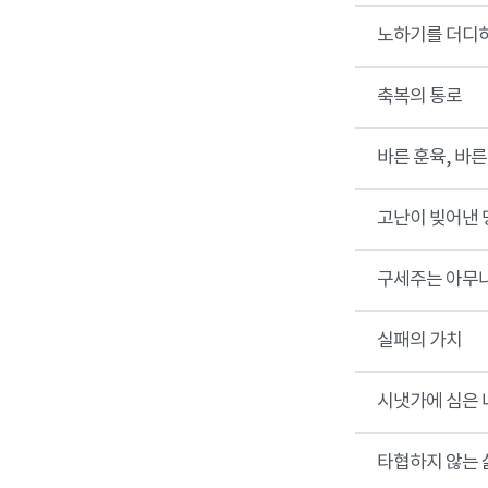
노하기를 더디
축복의 통로
바른 훈육, 바른
고난이 빚어낸
구세주는 아무나
실패의 가치
시냇가에 심은
타협하지 않는 