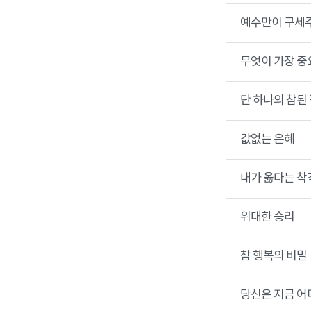
예수만이 구세주
무엇이 가장 중
단 하나의 참된
값없는 은혜
내가 옳다는 착
위대한 승리
참 행복의 비밀
당신은 지금 어