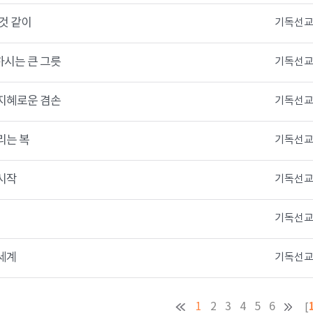
것 같이
기독선교
시는 큰 그릇
기독선교
지혜로운 겸손
기독선교
리는 복
기독선교
시작
기독선교
기독선교
세계
기독선교
1
2
3
4
5
6
[