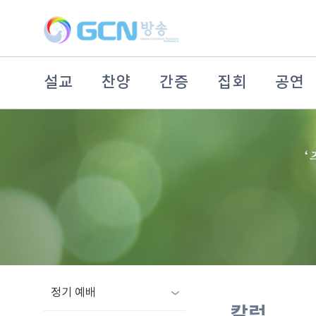
설교
찬양
간증
집회
공연
정기 예배
칼럼