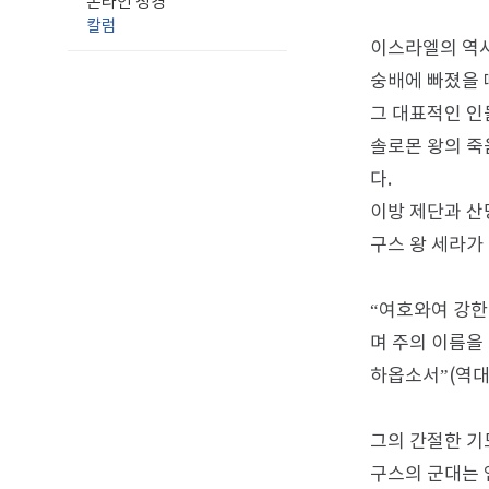
온라인 성경
칼럼
이스라엘의 역사
숭배에 빠졌을 
그 대표적인 인
솔로몬 왕의 죽
다.
이방 제단과 산
구스 왕 세라가
“여호와여 강한
며 주의 이름을
하옵소서”(역대하 
그의 간절한 기
구스의 군대는 