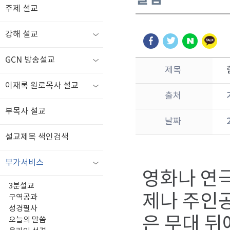
주제 설교
강해 설교
GCN 방송설교
제목
이재록 원로목사 설교
출처
부목사 설교
날짜
설교제목 색인검색
부가서비스
영화나 연
3분설교
제나 주인공
구역공과
성경필사
은 무대 
오늘의 말씀