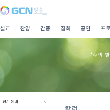
설교
찬양
간증
집회
공연
프
정기 예배
칼럼