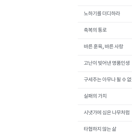
노하기를 더디하라
축복의 통로
바른 훈육, 바른 사랑
고난이 빚어낸 명품인생
구세주는 아무나 될 수 없
실패의 가치
시냇가에 심은 나무처럼
타협하지 않는 삶