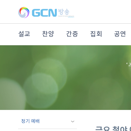
설교
찬양
간증
집회
공연
정기 예배
금요 철야