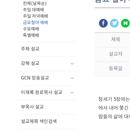
전체(날짜순)
주일 대예배
주일 저녁예배
금요철야 예배
수요예배
특별예배
제목
주제 설교
설교자
강해 설교
등록일
GCN 방송설교
이재록 원로목사 설교
창세기 5장에는
부목사 설교
에서 내어 쫓긴
람들의 삶에 대
설교제목 색인검색