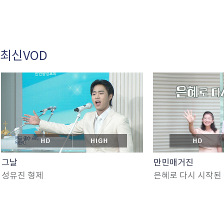
최신VOD
그날
만민매거진
성유진 형제
은혜로 다시 시작된