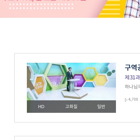
구역공
제31
하나님의
4,708
HD
고화질
일반