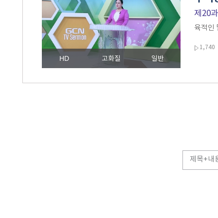
제20
육적인 
1,740
HD
고화질
일반