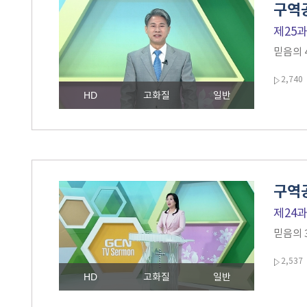
구역공
제25
믿음의 
2,740
HD
고화질
일반
구역공
제24
믿음의 
2,537
HD
고화질
일반