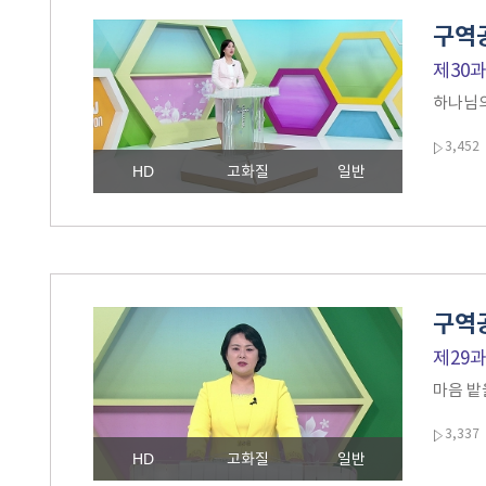
구역공
제30
하나님의
3,452
HD
고화질
일반
구역공
제29
마음 밭
3,337
HD
고화질
일반