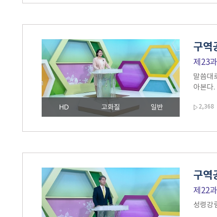
구역공
제23
말씀대로
아본다.
HD
고화질
일반
2,368
구역공
제22
성령강림