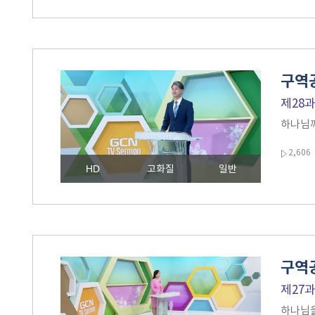
구역공
제28
하나님께
2,606
HD
고화질
일반
구역공
제27
하나님을