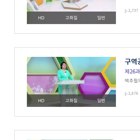
2,737
HD
고화질
일반
구역공
제26
맥추절의
2,676
HD
고화질
일반