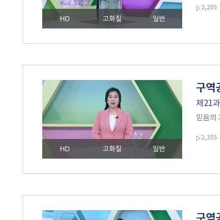
2,205
HD
고화질
일반
구역공
제21
믿음의 
2,355
HD
고화질
일반
구역공