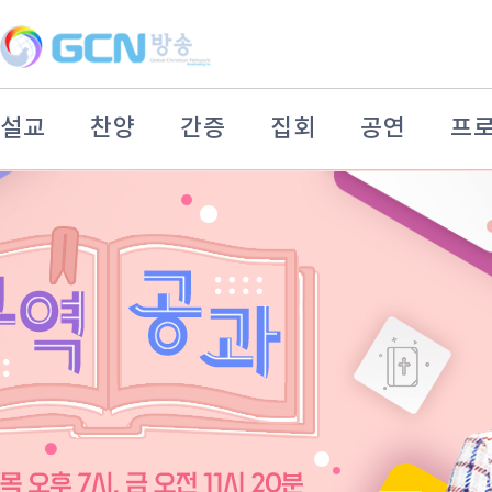
설교
찬양
간증
집회
공연
프