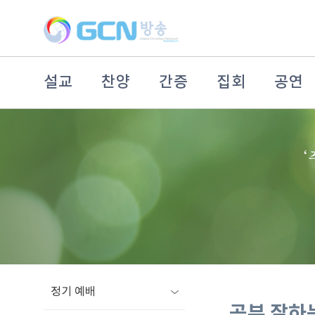
설교
찬양
간증
집회
공연
정기 예배
공부 잘하