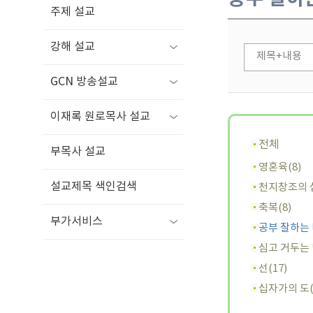
주제 설교
강해 설교
GCN 방송설교
이재록 원로목사 설교
전체
부목사 설교
영혼육(8)
설교제목 색인검색
천지창조의 섭
축복(8)
부가서비스
공부 잘하는 
심고 거두는 
선(17)
십자가의 도(