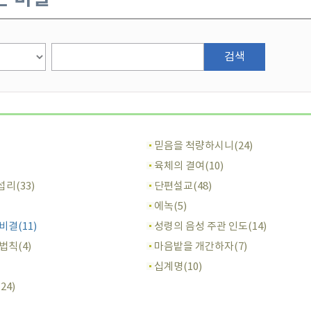
검색
믿음을 척량하시니(24)
육체의 결여(10)
리(33)
단편설교(48)
에녹(5)
비결(11)
성령의 음성 주관 인도(14)
법칙(4)
마음밭을 개간하자(7)
십계명(10)
24)