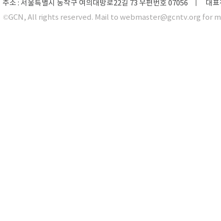
주소 : 서울특별시 동작구 여의대방로22길 73 우편번호 07056 ㅣ 대표전화 0
©GCN, All rights reserved. Mail to webmaster@gcntv.org for m