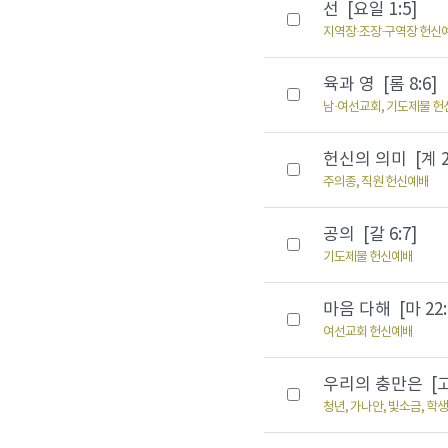
선 [요일 1:5]
지역장·조장·구역장 헌신
육과 영 [롬 8:6]
남·여선교회, 기도제물 
헌신의 의미 [계 2:
주의종, 직원 헌신예배
공의 [갈 6:7]
기도제물 헌신예배
마음 다해 [마 22:3
여선교회 헌신예배
우리의 충만은 [고후
청년, 가나안, 빛소금, 학