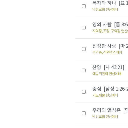
목자와 하나 [요 15
남선교회 헌신예배
영의 사람 [롬 8:6
지역장, 조장, 구역장 헌
진정한 사랑 [마 22
주의종, 직원 헌신예배
찬양 [사 43:21]
예능위원회 헌신예배
중심 [삼상 1:26-2
기도제물 헌신예배
우리의 열심은 [딤후
남선교회 헌신예배