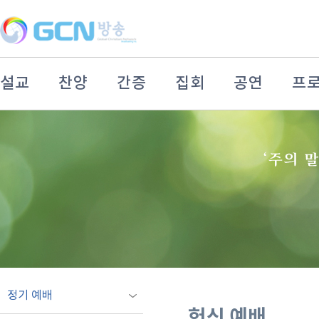
설교
찬양
간증
집회
공연
프
정기 예배
헌신 예배