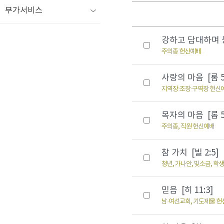
부가서비스
강하고 담대하며 능
주의종 헌신예배
사랑의 마음 [롬 5
지역장·조장·구역장 헌신
목자의 마음 [롬 5:
주의종, 직원 헌신예배
참 가치 [빌 2:5]
청년, 가나안, 빛소금, 학
믿음 [히 11:3]
남·여선교회, 기도제물 