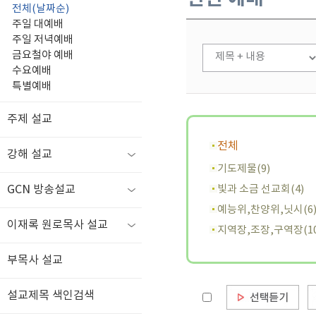
전체(날짜순)
주일 대예배
주일 저녁예배
금요철야 예배
수요예배
특별예배
주제 설교
전체
강해 설교
기도제물(9)
GCN 방송설교
빛과 소금 선교회(4)
예능위,찬양위,닛시(6
이재록 원로목사 설교
지역장,조장,구역장(10
부목사 설교
설교제목 색인검색