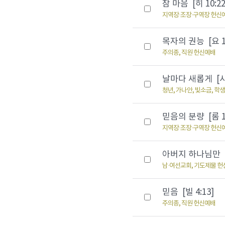
참 마음 [히 10:22
지역장·조장·구역장 헌신
목자의 권능 [요 14
주의종, 직원 헌신예배
날마다 새롭게 [시편
청년, 가나안, 빛소금, 학
믿음의 분량 [롬 12
지역장·조장·구역장 헌신
아버지 하나님만 [마
남·여선교회, 기도제물 
믿음 [빌 4:13]
주의종, 직원 헌신예배