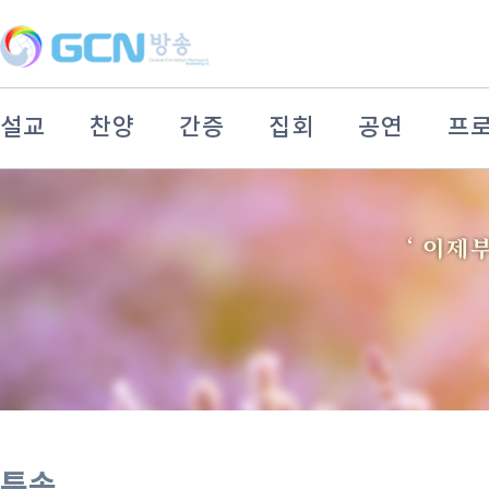
설교
찬양
간증
집회
공연
프
특송