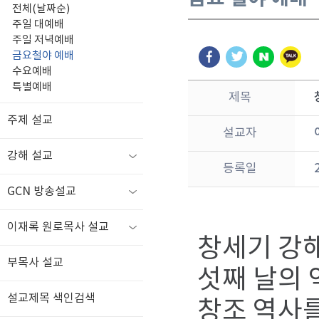
전체(날짜순)
주일 대예배
주일 저녁예배
금요철야 예배
수요예배
특별예배
제목
주제 설교
설교자
강해 설교
등록일
GCN 방송설교
이재록 원로목사 설교
창세기 강해
부목사 설교
섯째 날의
설교제목 색인검색
창조 역사를