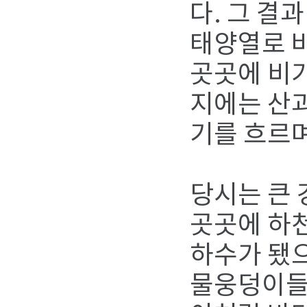
다. 그 결
태양열로 
곳곳에 비가
지에는 산
기를 흐르
당시는 큰 
곳곳에 하천
하수가 됐으
물웅덩이들