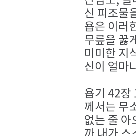
산염소, 들
신 피조물을
욥은 이러
무릎을 꿇
미미한 지
신이 얼마
욥기 42장
께서는 무
없는 줄 아
까 내가 스