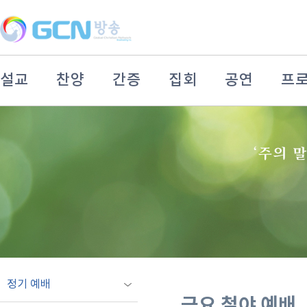
설교
찬양
간증
집회
공연
프
정기 예배
금요 철야 예배