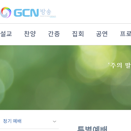
설교
찬양
간증
집회
공연
프
정기 예배
특별예배