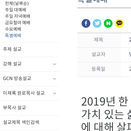
전체(날짜순)
주일 대예배
주일 저녁예배
금요철야 예배
수요예배
특별예배
제목
주제 설교
설교자
강해 설교
등록일
GCN 방송설교
이재록 원로목사 설교
2019년 
부목사 설교
가치 있는 
설교제목 색인검색
에 대해 