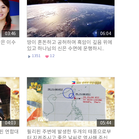
03:46
06:04
은 이수
땅이 혼돈하고 공허하며 흑암이 깊음 위에
있고 하나님의 신은 수면에 운행하시..
1351
12
04:03
05:44
핀 연합대
필리핀 주변에 발생한 두개의 태풍으로부
터 지켜주시고 좋은 날씨로 역사해 주신..