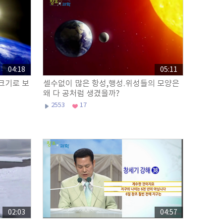
04:18
05:11
크기로 보
셀수없이 많은 항성,행성.위성들의 모양은
왜 다 공처럼 생겼을까?
2553
17
02:03
04:57