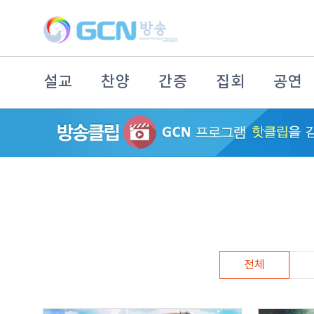
설교
찬양
간증
집회
공연
전체