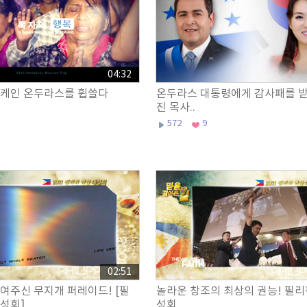
04:32
케인 온두라스를 휩쓸다
온두라스 대통령에게 감사패를 받
진 목사..
572
9
02:51
주신 무지개 퍼레이드! [필
놀라운 창조의 최상의 권능! 필리
성회]
성회