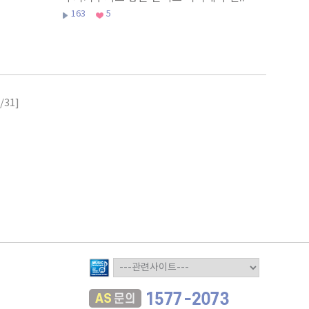
163
5
/31]