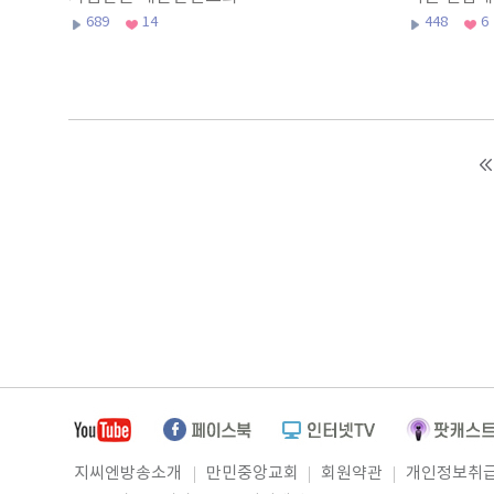
689
14
448
6
지씨엔방송소개
만민중앙교회
회원약관
개인정보취