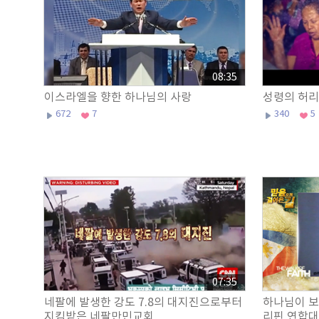
08:35
이스라엘을 향한 하나님의 사랑
성령의 허리
672
7
340
5
07:35
네팔에 발생한 강도 7.8의 대지진으로부터
하나님이 보여
지킴받은 네팔만민교회
리핀 연합대