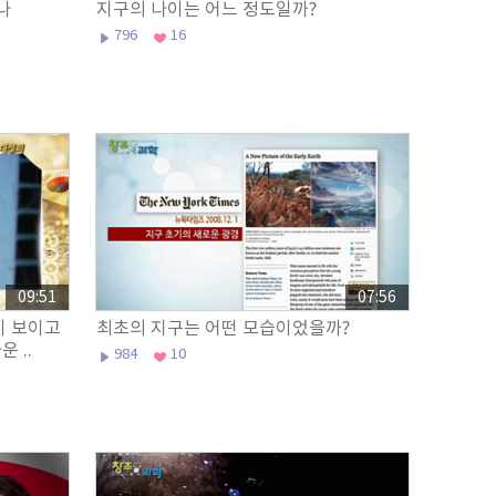
나
지구의 나이는 어느 정도일까?
796
16
09:51
07:56
이 보이고
최초의 지구는 어떤 모습이었을까?
 ..
984
10