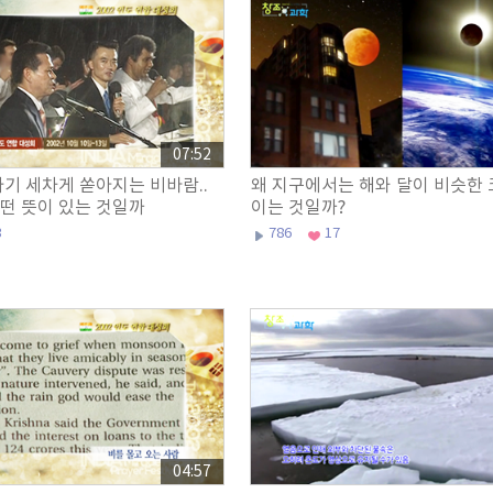
07:52
자기 세차게 쏟아지는 비바람..
왜 지구에서는 해와 달이 비슷한 
떤 뜻이 있는 것일까
이는 것일까?
3
786
17
04:57