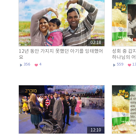
02:18
12년 동안 가지지 못했던 아기를 잉태했어
성회 중 갑
요
하나님의 어
356
4
559
1
12:10