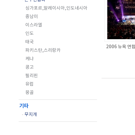
싱가포르,말레이시아,인도네시아
중남미
이스라엘
인도
태국
2006 뉴욕 
파키스탄,스리랑카
케냐
콩고
필리핀
유럽
몽골
기타
-
무지개