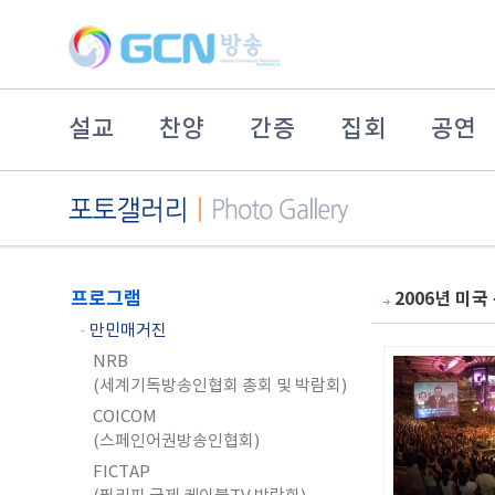
설교
찬양
간증
집회
공연
프로그램
2006년 미국
-
만민매거진
NRB
(세계기독방송인협회 총회 및 박람회)
COICOM
(스페인어권방송인협회)
FICTAP