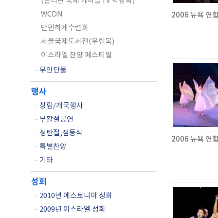
(필리핀 국제 케이블TV 박람회)
WCDN
2006 뉴욕 
만민하계수련회
서울국제도서전(우림북)
이스라엘 찬양 페스티벌
-
무안단물
행사
-
창립/개국행사
-
부활절공연
-
성탄절,점등식
2006 뉴욕 
-
특별찬양
-
기타
성회
-
2010년 에스토니아 성회
-
2009년 이스라엘 성회