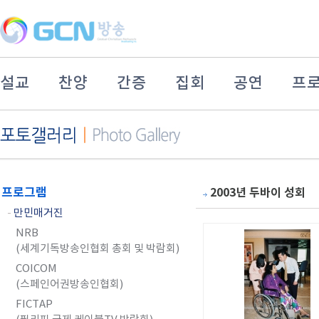
설교
찬양
간증
집회
공연
프
프로그램
2003년 두바이 성회
-
만민매거진
NRB
(세계기독방송인협회 총회 및 박람회)
COICOM
(스페인어권방송인협회)
FICTAP