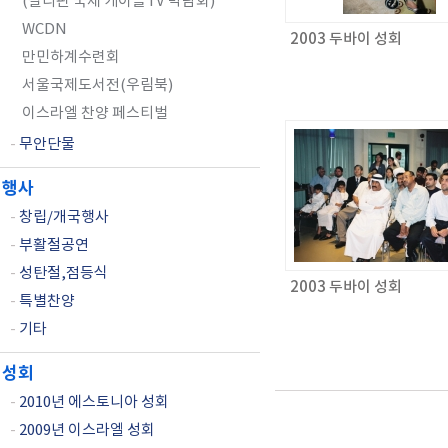
(필리핀 국제 케이블TV 박람회)
WCDN
2003 두바이 성회
만민하계수련회
서울국제도서전(우림북)
이스라엘 찬양 페스티벌
-
무안단물
행사
-
창립/개국행사
-
부활절공연
-
성탄절,점등식
2003 두바이 성회
-
특별찬양
-
기타
성회
-
2010년 에스토니아 성회
-
2009년 이스라엘 성회