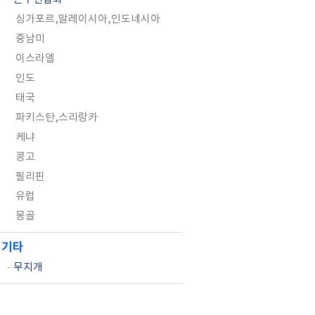
싱가포르,말레이시아,인도네시아
중남미
이스라엘
인도
태국
파키스탄,스리랑카
케냐
콩고
필리핀
유럽
몽골
기타
-
무지개