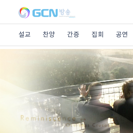
설교
찬양
간증
집회
공연