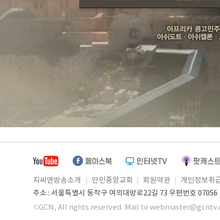
지씨엔방송소개
만민중앙교회
회원약관
개인정보취
주소 : 서울특별시 동작구 여의대방로22길 73 우편번호 07056 ㅣ
©GCN, All rights reserved. Mail to webmaster@gcntv.