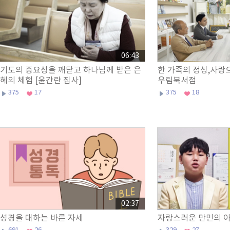
06:43
기도의 중요성을 깨닫고 하나님께 받은 은
한 가족의 정성,사랑
혜의 체험 [윤간란 집사]
우림북서점
375
17
375
18
02:37
성경을 대하는 바른 자세
자랑스러운 만민