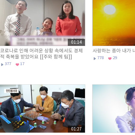
01:14
코로나로 인해 어려운 상황 속에서도 경제
사랑하는 종아 내가 
적 축복을 받았어요 [[주와 함께 팀]]
778
29
377
17
01:27