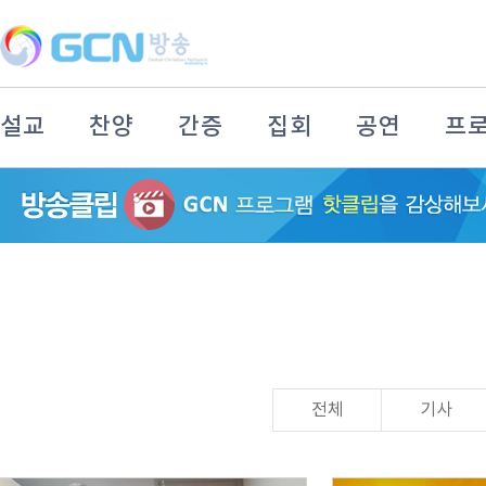
설교
찬양
간증
집회
공연
프
전체
기사