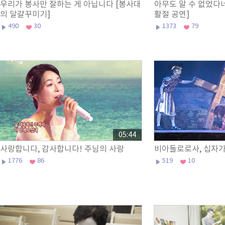
우리가 봉사만 잘하는 게 아닙니다 [봉사대
아무도 알 수 없었다네
의 달걀꾸미기]
활절 공연]
490
30
1373
79
05:44
사랑합니다, 감사합니다! 주님의 사랑
비아돌로로사, 십자가
1776
86
519
10