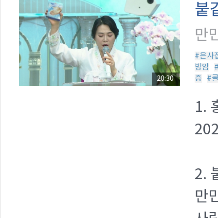
붙
만민
#은사
방암
증
#
20:30
1.
20
2.
만민