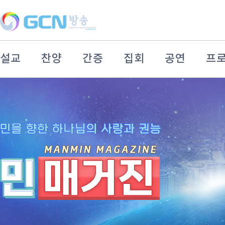
설교
찬양
간증
집회
공연
프