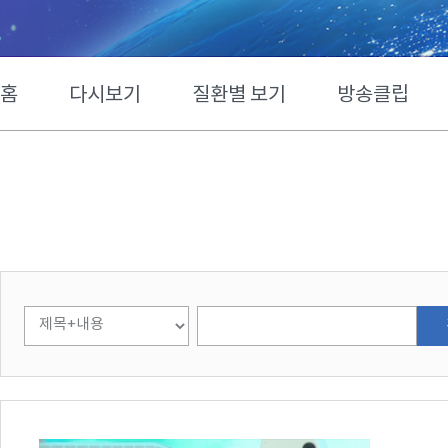
홈
다시보기
질환별 보기
방송클립