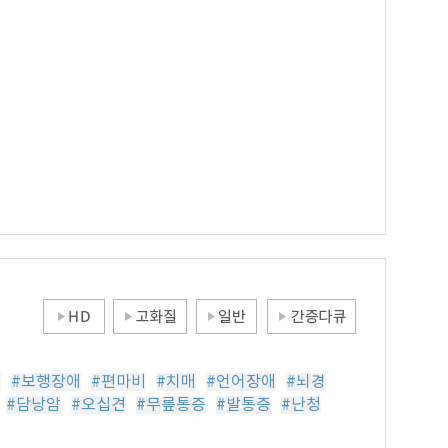
크
#보행장애
#편마비
#치매
#언어장애
#뇌경
#담낭암
#오십견
#무릎통증
#발통증
#난청