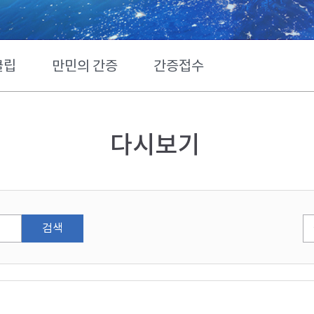
클립
만민의 간증
간증접수
다시보기
검색