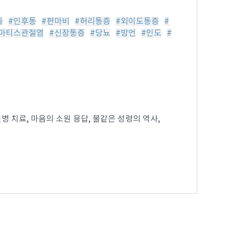
증
#인후통
#편마비
#허리통증
#외이도통증
#
마티스관절염
#신장통증
#당뇨
#방언
#인도
#
 치료, 마음의 소원 응답, 불같은 성령의 역사,