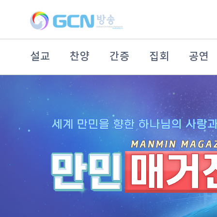
설교
찬양
간증
집회
공연