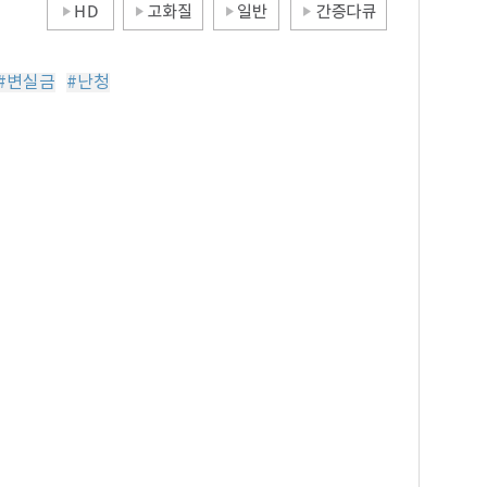
#변실금
#난청