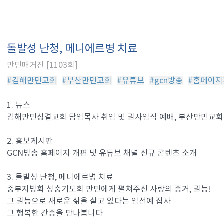
돌발성 난청, 메니에르병 치료
만민매거진 [1103회]
#김해만민교회
#부산만민교회
#유튜브
#gcn방송
#홈페이지
1. 뉴스
김해만민성결교회 담임목사 취임 및 권사임직 예배, 부산만민교회
2. 홍보게시판
GCN방송 홈페이지 개편 및 유튜브 채널 신규 콘텐츠 소개
3. 돌발성 난청, 메니에르병 치료
중부지방회 성충기도회 만민에게 펼쳐주신 사랑의 증거, 권능!
그 권능으로 새로운 삶을 살고 있다는 임선예 집사
그 행복한 간증을 만나봅니다