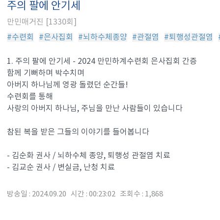
주의 팔에 안기세
만민매거진 [1330회]
#수련회
#은사집회
#뇌하수체종양
#관절염
#퇴행성관절염
1. 주의 팔에 안기세 - 2024 만민하계수련회 은사집회 간증
함께 기뻐하며 박수치며
아버지 하나님께 영광 돌렸던 순간들!
수련회를 통해
사랑의 아버지 하나님, 주님을 만난 사람들이 있습니다
참된 복을 받은 그들의 이야기를 들어봅니다
- 김순화 권사 / 뇌하수체 종양, 퇴행성 관절염 치료
- 김교순 권사 / 변실금, 난청 치료
방송일 : 2024.09.20 시간 : 00:23:02 조회수 : 1,868