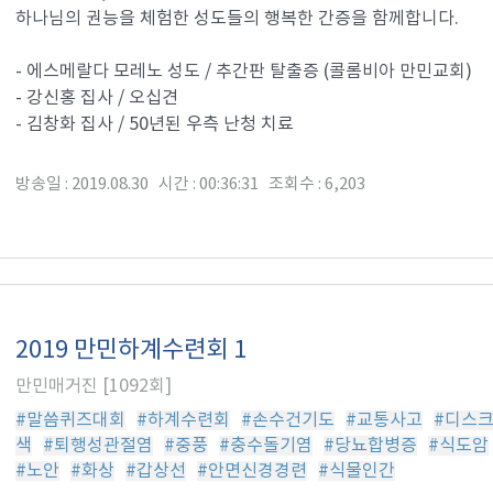
하나님의 권능을 체험한 성도들의 행복한 간증을 함께합니다.
- 에스메랄다 모레노 성도 / 추간판 탈출증 (콜롬비아 만민교회)
- 강신홍 집사 / 오십견
- 김창화 집사 / 50년된 우측 난청 치료
방송일 : 2019.08.30 시간 : 00:36:31 조회수 : 6,203
2019 만민하계수련회 1
만민매거진 [1092회]
#말씀퀴즈대회
#하계수련회
#손수건기도
#교통사고
#디스
색
#퇴행성관절염
#중풍
#충수돌기염
#당뇨합병증
#식도암
#노안
#화상
#갑상선
#안면신경경련
#식물인간