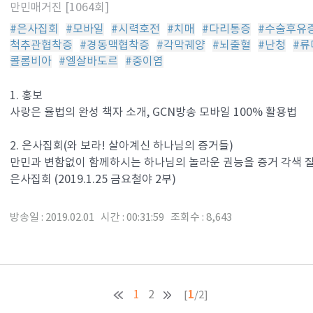
만민매거진 [1064회]
#은사집회
#모바일
#시력호전
#치매
#다리통증
#수술후유
척추관협착증
#경동맥협착증
#각막궤양
#뇌출혈
#난청
#류
콜롬비아
#엘살바도르
#중이염
1. 홍보
사랑은 율법의 완성 책자 소개, GCN방송 모바일 100% 활용법
2. 은사집회(와 보라! 살아계신 하나님의 증거들)
만민과 변함없이 함께하시는 하나님의 놀라운 권능을 증거 각색 질병
은사집회 (2019.1.25 금요철야 2부)
방송일 : 2019.02.01 시간 : 00:31:59 조회수 : 8,643
1
1
2
[
/2]