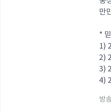
풍성
만민
* 
1)
2)
3)
4)
방송일