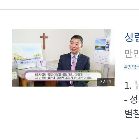
성
만민
#망막
22:14
1.
- 
별철