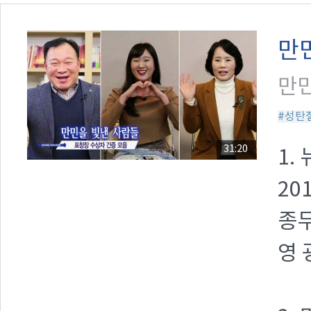
만
만민
#성탄
31:20
1.
20
종무
영 