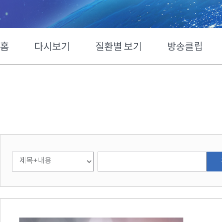
홈
다시보기
질환별 보기
방송클립