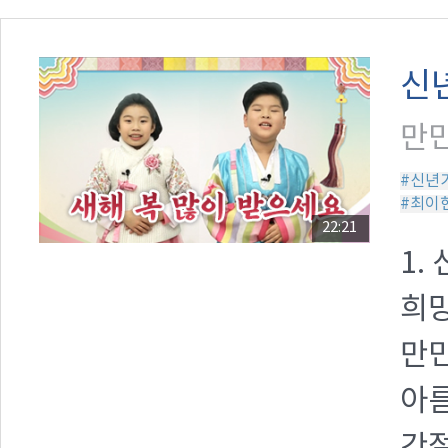
신
만민
#신년
#최이
22:21
1.
희망
만민
아름