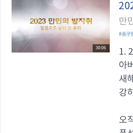
20
만민
#송구
30:06
1.
아버
새
강하
오