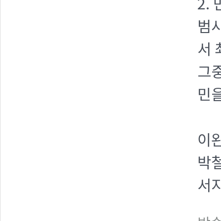
2.
범사
서 
그중
민을
이완
박철
서지