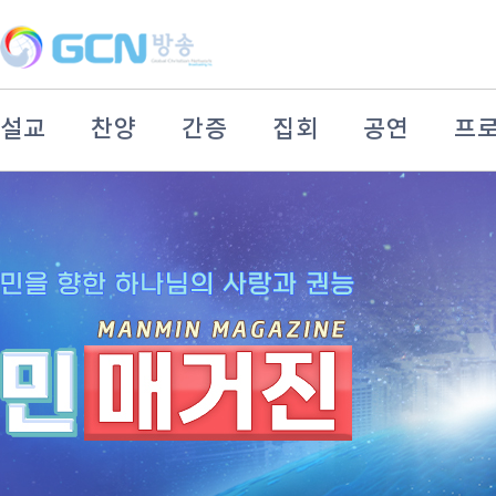
설교
찬양
간증
집회
공연
프