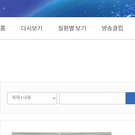
홈
다시보기
질환별 보기
방송클립