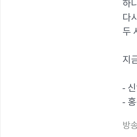
하나
다시
두 
지금
- 
- 
방송일