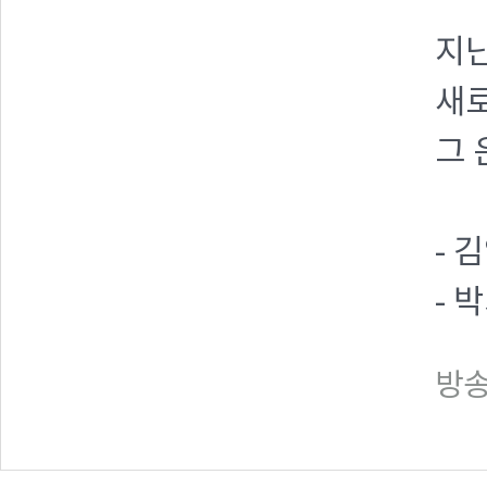
지
새로
그
- 
- 
방송일