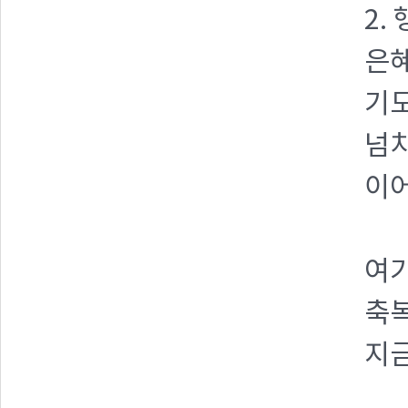
2.
은혜
기도
넘치
이어
여기
축복
지