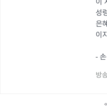
이 
성령
은
이
- 
방송일