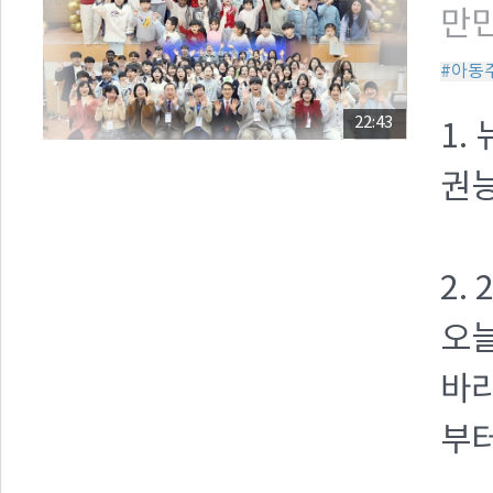
만민
#아동
22:43
1.
권능
2.
오늘
바라
부터