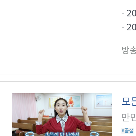
- 
- 
방송일
모
만민
#골절