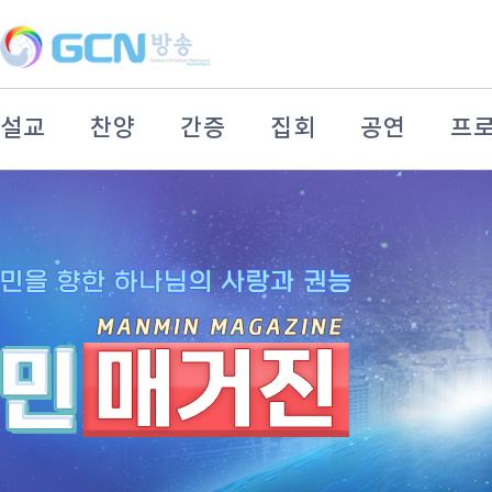
설교
찬양
간증
집회
공연
프