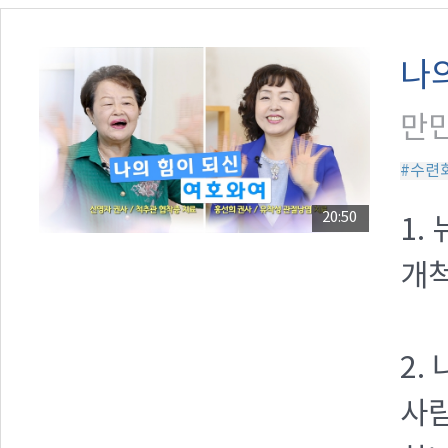
나
만민
#수련
20:50
1.
개척
2.
사람