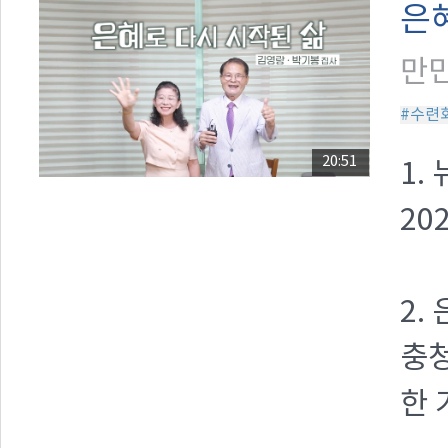
은
만민
#수련
20:51
1.
20
2.
충청
한 