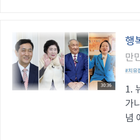
행
만민
#치유
30:36
1.
가나
념 