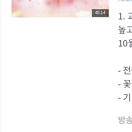
45:14
1.
높고
10
- 
- 
- 
방송일