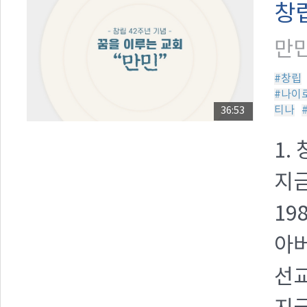
창립
만민
#창립
#나이
티나
36:53
1.
지금
19
아
선교