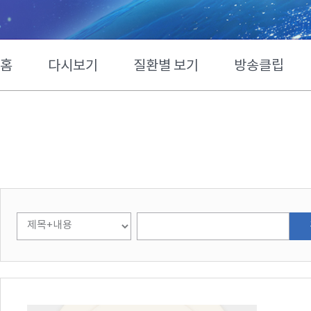
홈
다시보기
질환별 보기
방송클립