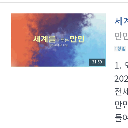
세
만민
#창립
31:59
1.
20
전세
만
들