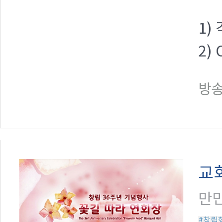
1)
2)
방송일
교
만민
#창립