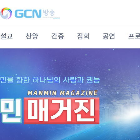
설교
찬양
간증
집회
공연
프