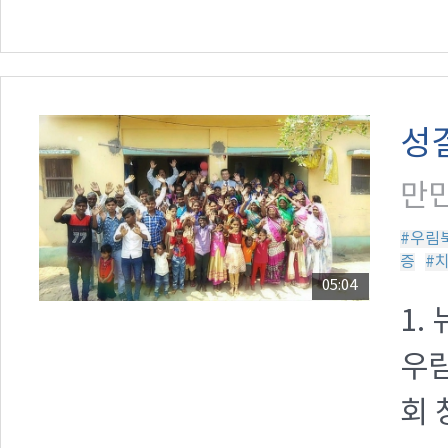
성
만민
#우림
증
#
05:04
1.
우림
회 