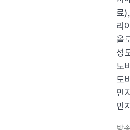
치매
료)
리아
올로
성도
도바
도바
민지
민지
방송일