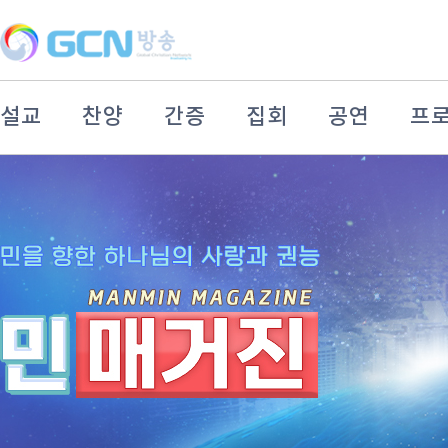
설교
찬양
간증
집회
공연
프