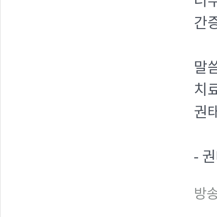
너
간
말
치
권태
- 
방송일