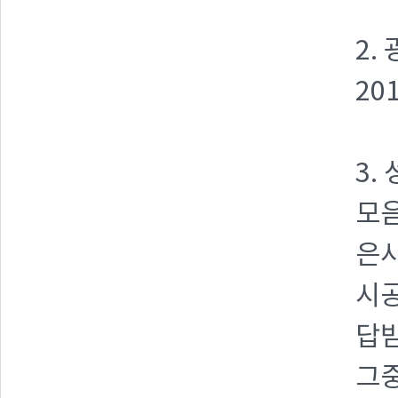
2.
20
3.
모음
은사
시공
답받
그중