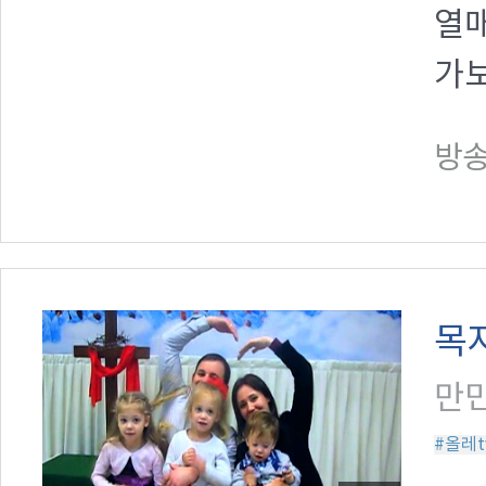
열매
가
방송일
목
만민
#올레t