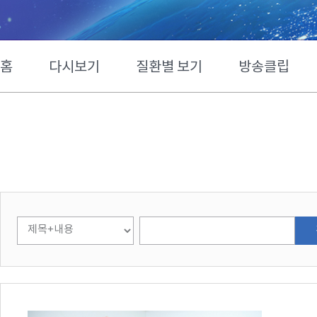
홈
다시보기
질환별 보기
방송클립