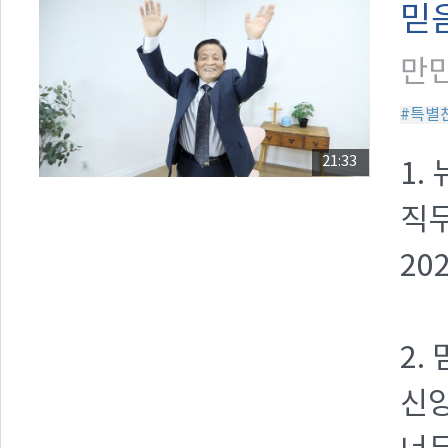
믿
만민
#특별
21:33
1.
직무
20
2.
신앙