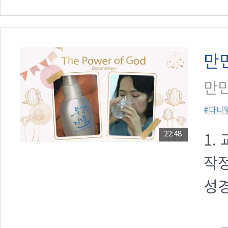
만
만민
#다니
22:48
1.
작정
성경