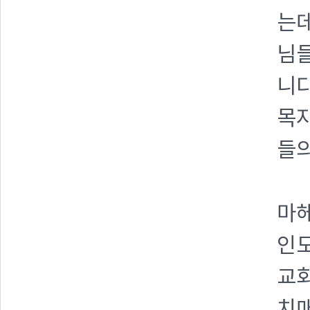
는데
님들
니다
목자
들의
마헤
인도
교회