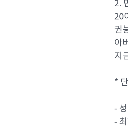
2.
20
권
아버
지금
* 
- 
- 