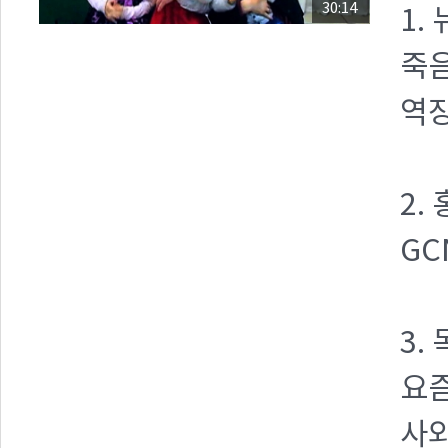
30:14
1.
죽음
역장
2.
GC
3.
요즘
사와