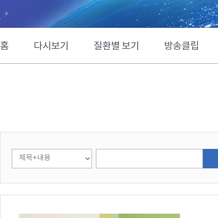
홈
다시보기
질환별 보기
방송클립