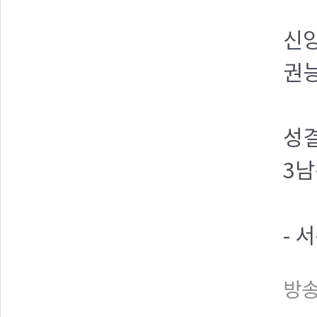
신
권능
성
3
- 
방송일