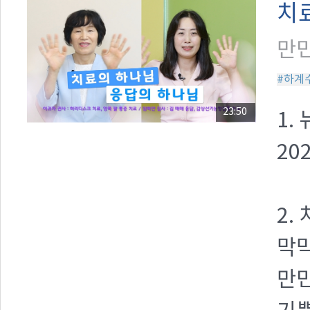
치
만민
#하계
23:50
1.
20
2.
막
만민