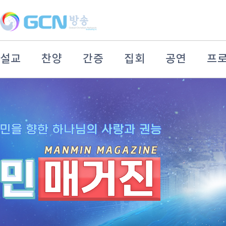
설교
찬양
간증
집회
공연
프