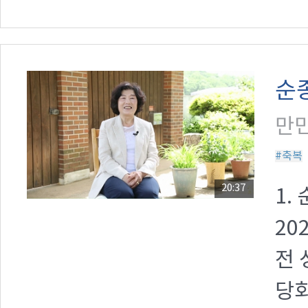
순
만민
#축복
20:37
1.
20
전 
당회