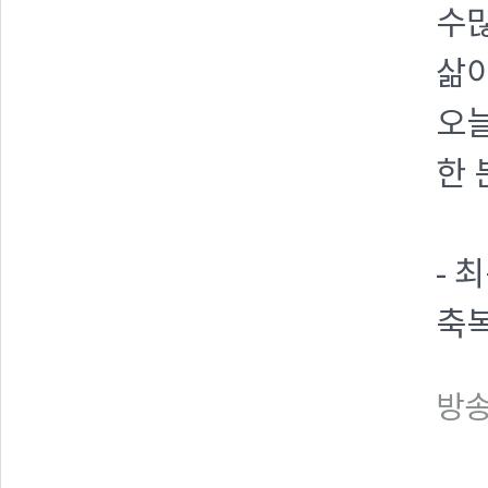
수
삶이
오늘
한 
- 
축
방송일