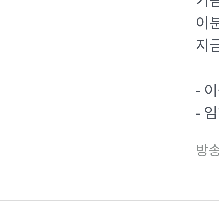
기
이분
지
- 
- 
방송일