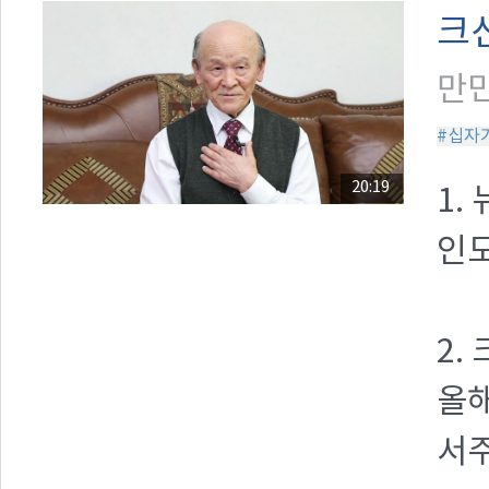
크
만민
#십자
20:19
1.
인도
2.
올해
서주