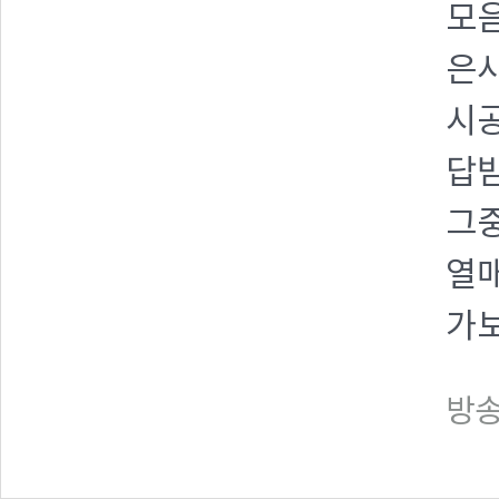
모음
은사
시공
답받
그중
열매
가
방송일