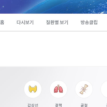
홈
다시보기
질환별 보기
방송클립
갑상선
결핵
골절