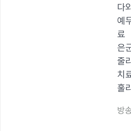
다와
예무
료
은군
줄리
치
훌리
방송일