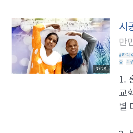
시
만민
#하계
증
#
37:28
1.
교회
별 