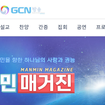
설교
찬양
간증
집회
공연
프