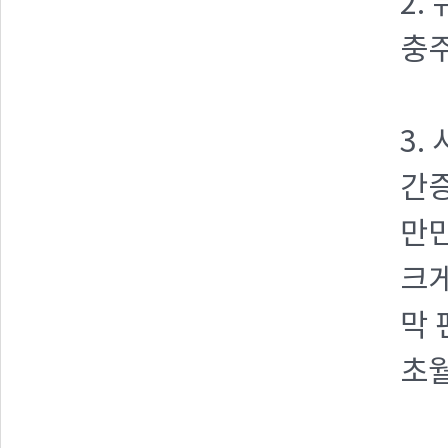
2.
충주
3.
간증
만민
크게
막 
초월