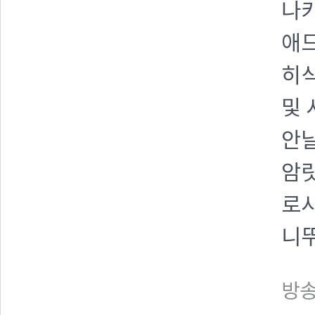
나카
애드
히식
및 
안날
암릿
로시
니뚜
방송일