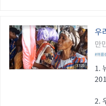
우리
만민
#여름
37:25
1.
20
2.