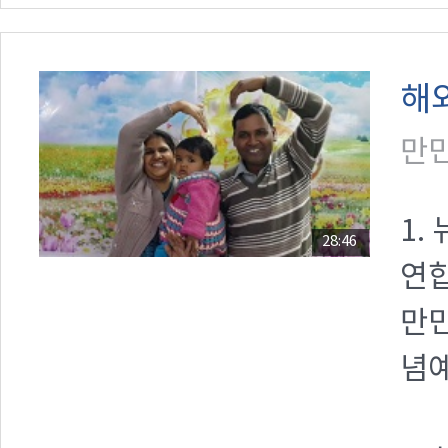
해
만민
1.
28:46
연합
만민
념