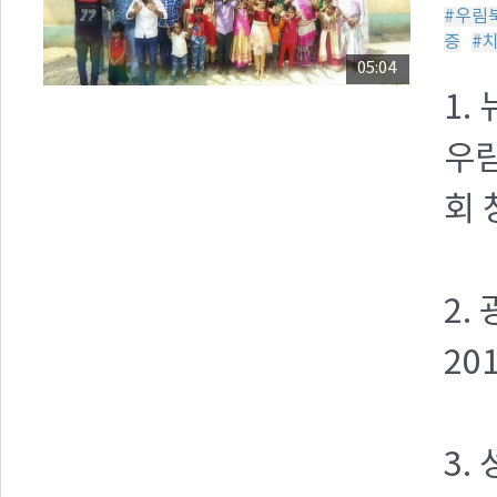
#우림
증
#
05:04
1.
우림
회 
2.
20
3.