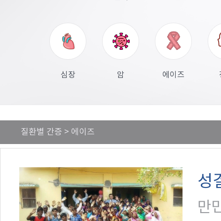
심장
암
에이즈
질환별 간증 > 에이즈
성
만민