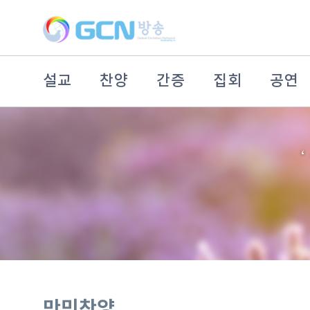
설교
찬양
간증
집회
공연
만민찬양