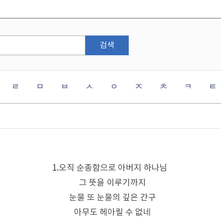
검색
ㄹ
ㅁ
ㅂ
ㅅ
ㅇ
ㅈ
ㅊ
ㅋ
ㅌ
1.오직 순종함으로 아버지 하나님
그 뜻을 이루기까지
눈물 또 눈물의 깊은 간구
아무도 헤아릴 수 없네