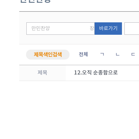
바로가기
제목색인검색
전체
ㄱ
ㄴ
ㄷ
제목
12.오직 순종함으로