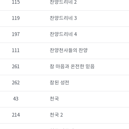
115
찬양드리네 2
119
찬양드리네 3
197
찬양드리네 4
111
찬양천사들의 찬양
261
참 마음과 온전한 믿음
262
참된 성전
43
천국
214
천국 2