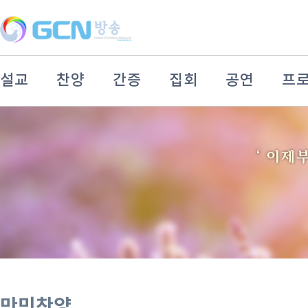
설교
찬양
간증
집회
공연
프
만민찬양