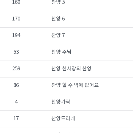
169
찬양 5
170
찬양 6
194
찬양 7
53
찬양 주님
259
찬양 천사장의 찬양
86
찬양 할 수 밖에 없어요
4
찬양가락
17
찬양드리네