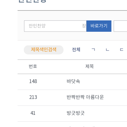
바로가기
제목색인검색
전체
ㄱ
ㄴ
ㄷ
번호
제목
148
바닷속
213
반짝반짝 아름다운
41
방긋방긋