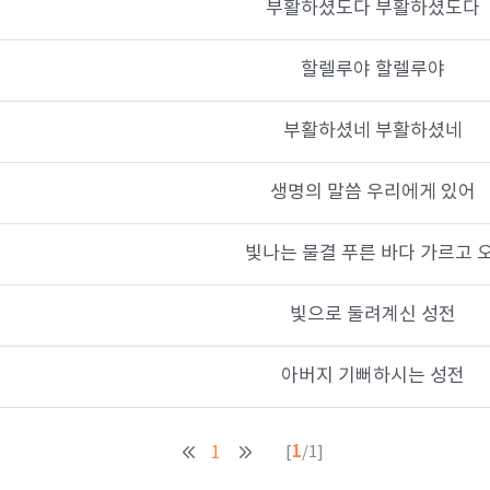
부활하셨도다 부활하셨도다
할렐루야 할렐루야
부활하셨네 부활하셨네
생명의 말씀 우리에게 있어
빛나는 물결 푸른 바다 가르고 오
빛으로 둘려계신 성전
아버지 기뻐하시는 성전
1
1
[
/1]