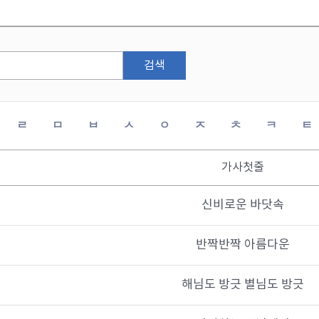
검색
ㄹ
ㅁ
ㅂ
ㅅ
ㅇ
ㅈ
ㅊ
ㅋ
ㅌ
가사첫줄
신비로운 바닷속
반짝반짝 아름다운
해님도 방긋 별님도 방긋