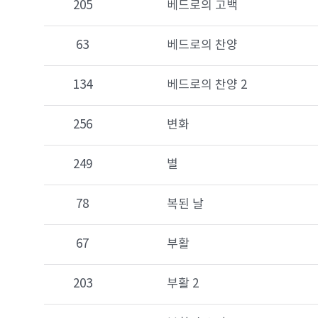
205
베드로의 고백
63
베드로의 찬양
134
베드로의 찬양 2
256
변화
249
별
78
복된 날
67
부활
203
부활 2