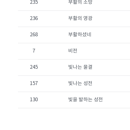
235
부활의 소망
236
부활의 영광
268
부활하셨네
7
비전
245
빛나는 물결
157
빛나는 성전
130
빛을 발하는 성전