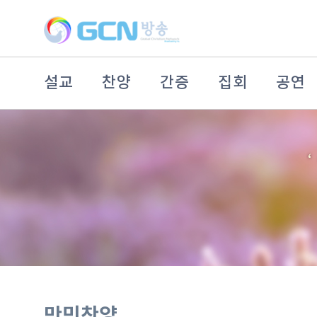
설교
찬양
간증
집회
공연
만민찬양