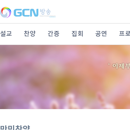
설교
찬양
간증
집회
공연
프
만민찬양