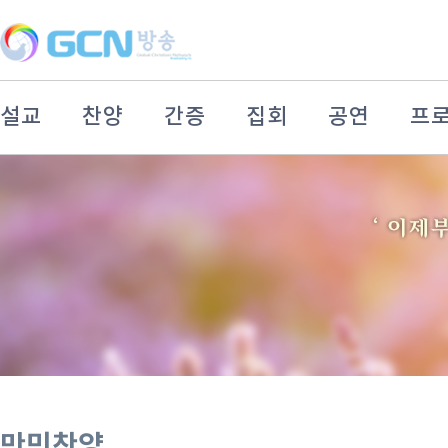
설교
찬양
간증
집회
공연
프
만민찬양