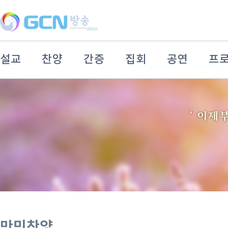
설교
찬양
간증
집회
공연
프
만민찬양