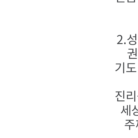
2.
권
기도 
진리를
세상
주께