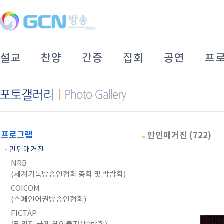
설교
찬양
간증
집회
공연
프
프로그램
만민매거진 (722)
-
만민매거진
NRB
(세계기독방송인협회 총회 및 박람회)
COICOM
(스페인어권방송인협회)
FICTAP