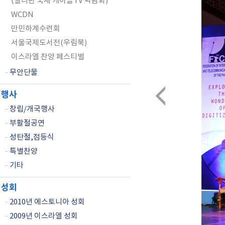
(필리핀 국제 케이블TV 박람회)
WCDN
만민하계수련회
서울국제도서전(우림북)
이스라엘 찬양 페스티벌
-
무안단물
행사
-
창립/개국행사
-
부활절공연
-
성탄절,점등식
-
특별찬양
-
기타
성회
-
2010년 에스토니아 성회
-
2009년 이스라엘 성회