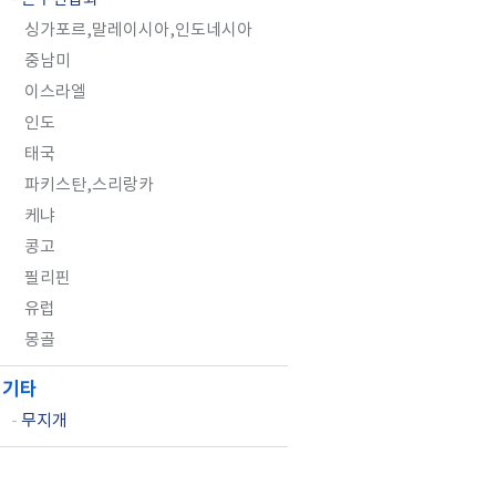
싱가포르,말레이시아,인도네시아
중남미
이스라엘
인도
태국
파키스탄,스리랑카
케냐
콩고
필리핀
유럽
몽골
기타
-
무지개