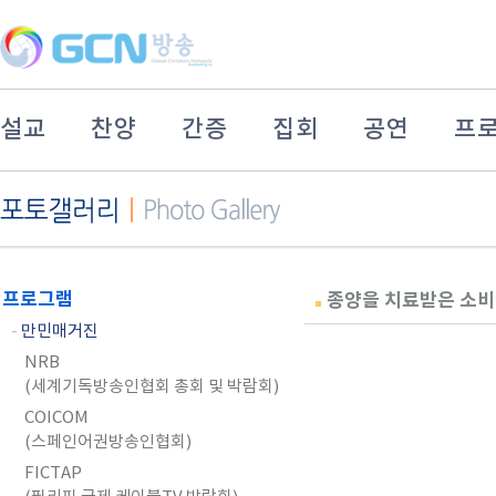
설교
찬양
간증
집회
공연
프
프로그램
종양을 치료받은 소비
-
만민매거진
NRB
(세계기독방송인협회 총회 및 박람회)
COICOM
(스페인어권방송인협회)
FICTAP