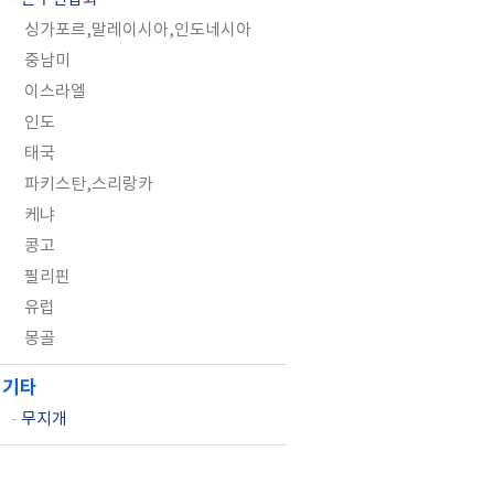
싱가포르,말레이시아,인도네시아
중남미
이스라엘
인도
태국
파키스탄,스리랑카
케냐
콩고
필리핀
유럽
몽골
기타
-
무지개