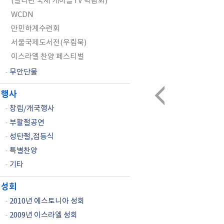
(필리핀 국제 케이블TV 박람회)
WCDN
만민하계수련회
서울국제도서전(우림북)
이스라엘 찬양 페스티벌
-
무안단물
행사
-
창립/개국행사
-
부활절공연
-
성탄절,점등식
-
특별찬양
-
기타
성회
-
2010년 에스토니아 성회
-
2009년 이스라엘 성회