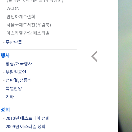
(필리핀 국제 케이블TV 박람회)
WCDN
만민하계수련회
서울국제도서전(우림북)
이스라엘 찬양 페스티벌
-
무안단물
행사
-
창립/개국행사
-
부활절공연
-
성탄절,점등식
-
특별찬양
-
기타
성회
-
2010년 에스토니아 성회
-
2009년 이스라엘 성회