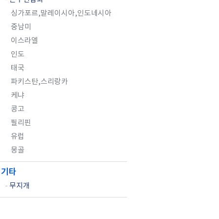
싱가포르,말레이시아,인도네시아
중남미
이스라엘
인도
태국
파키스탄,스리랑카
케냐
콩고
필리핀
유럽
몽골
기타
-
무지개