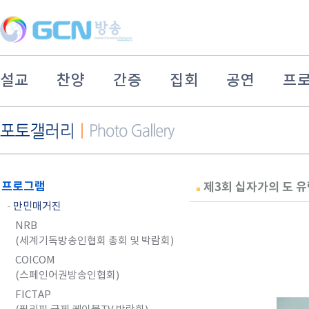
설교
찬양
간증
집회
공연
프
프로그램
제3회 십자가의 도 
-
만민매거진
NRB
(세계기독방송인협회 총회 및 박람회)
COICOM
(스페인어권방송인협회)
FICTAP