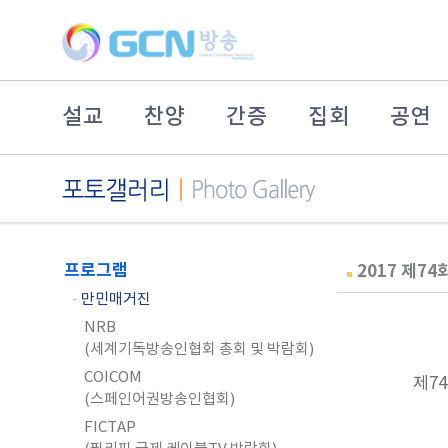
설교
찬양
간증
집회
공연
프로그램
2017 제7
-
만민매거진
NRB
(세계기독방송인협회 총회 및 박람회)
COICOM
제74
(스페인어권방송인협회)
FICTAP