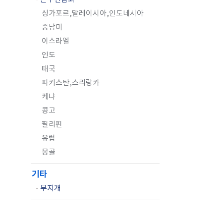
싱가포르,말레이시아,인도네시아
중남미
이스라엘
인도
태국
파키스탄,스리랑카
케냐
콩고
필리핀
유럽
몽골
기타
-
무지개