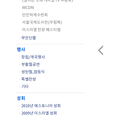
(필리핀 국제 케이블TV 박람회)
WCDN
만민하계수련회
서울국제도서전(우림북)
이스라엘 찬양 페스티벌
-
무안단물
행사
-
창립/개국행사
-
부활절공연
-
성탄절,점등식
-
특별찬양
-
기타
성회
-
2010년 에스토니아 성회
-
2009년 이스라엘 성회