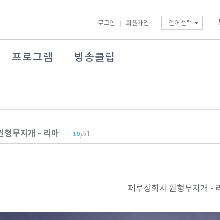
로그인
회원가입
언어선택
프로그램
방송클립
원형무지개 - 리마
/51
19
페루성회시 원형무지개 - 