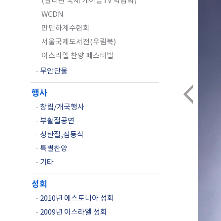
(필리핀 국제 케이블TV 박람회)
WCDN
만민하계수련회
서울국제도서전(우림북)
이스라엘 찬양 페스티벌
-
무안단물
행사
-
창립/개국행사
-
부활절공연
-
성탄절,점등식
-
특별찬양
-
기타
성회
-
2010년 에스토니아 성회
-
2009년 이스라엘 성회