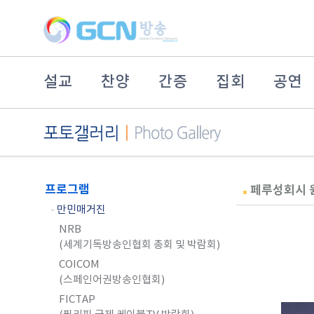
설교
찬양
간증
집회
공연
프로그램
페루성회시 
-
만민매거진
NRB
(세계기독방송인협회 총회 및 박람회)
COICOM
(스페인어권방송인협회)
FICTAP