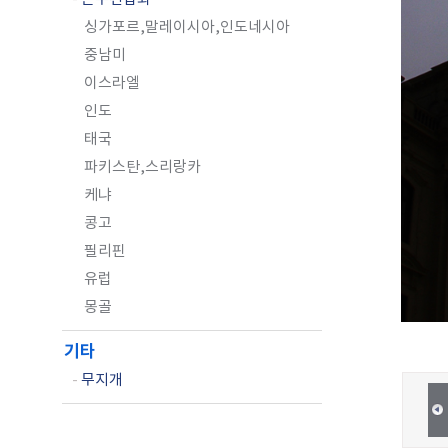
싱가포르,말레이시아,인도네시아
중남미
이스라엘
인도
태국
파키스탄,스리랑카
케냐
콩고
필리핀
유럽
몽골
기타
-
무지개