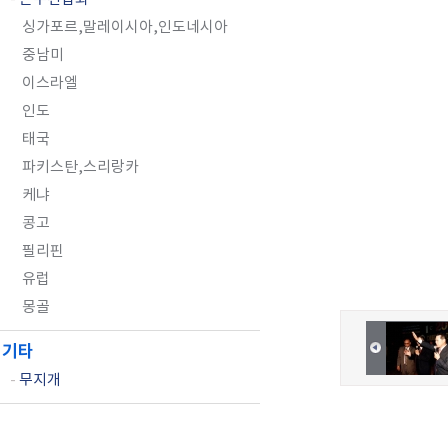
싱가포르,말레이시아,인도네시아
중남미
이스라엘
인도
태국
파키스탄,스리랑카
케냐
콩고
필리핀
유럽
몽골
기타
-
무지개