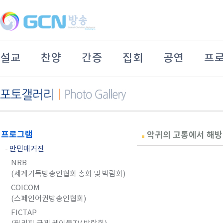
설교
찬양
간증
집회
공연
프
프로그램
악귀의 고통에서 해방
-
만민매거진
NRB
(세계기독방송인협회 총회 및 박람회)
COICOM
(스페인어권방송인협회)
FICTAP