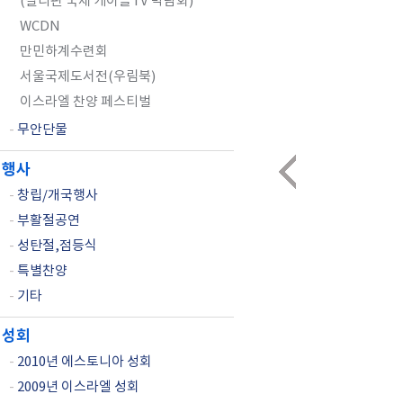
(필리핀 국제 케이블TV 박람회)
WCDN
만민하계수련회
서울국제도서전(우림북)
이스라엘 찬양 페스티벌
-
무안단물
행사
-
창립/개국행사
-
부활절공연
-
성탄절,점등식
-
특별찬양
-
기타
성회
-
2010년 에스토니아 성회
-
2009년 이스라엘 성회