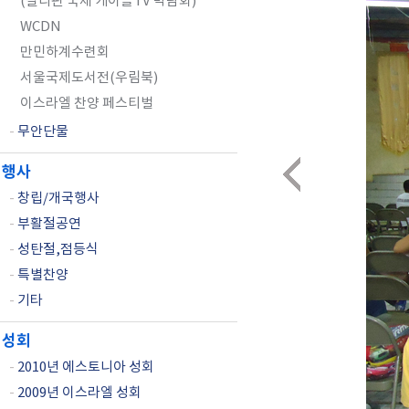
(필리핀 국제 케이블TV 박람회)
WCDN
만민하계수련회
서울국제도서전(우림북)
이스라엘 찬양 페스티벌
-
무안단물
행사
-
창립/개국행사
-
부활절공연
-
성탄절,점등식
-
특별찬양
-
기타
성회
-
2010년 에스토니아 성회
-
2009년 이스라엘 성회