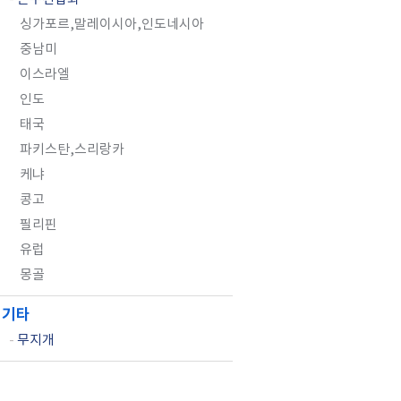
싱가포르,말레이시아,인도네시아
중남미
이스라엘
인도
태국
파키스탄,스리랑카
케냐
콩고
필리핀
유럽
몽골
기타
-
무지개