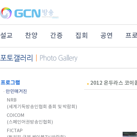
설교
찬양
간증
집회
공연
프
프로그램
2012 온두라스 코이
-
만민매거진
NRB
(세계기독방송인협회 총회 및 박람회)
COICOM
(스페인어권방송인협회)
FICTAP