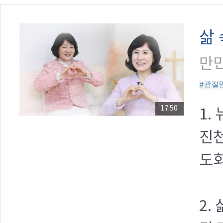
삶
만민
#관절
17:50
1.
진천
도
2.