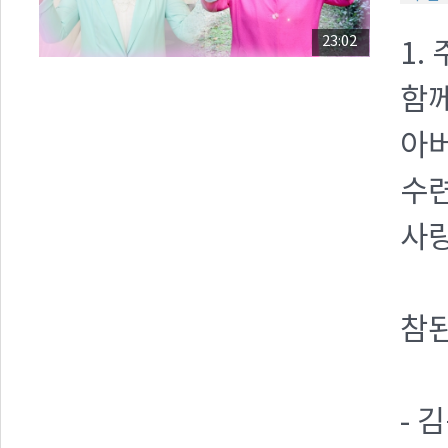
23:02
1.
함
아버
수
사랑
참된
- 