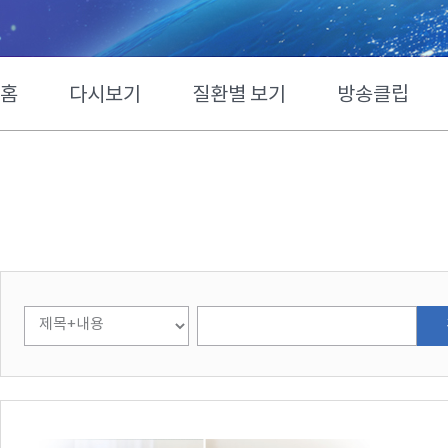
홈
다시보기
질환별 보기
방송클립