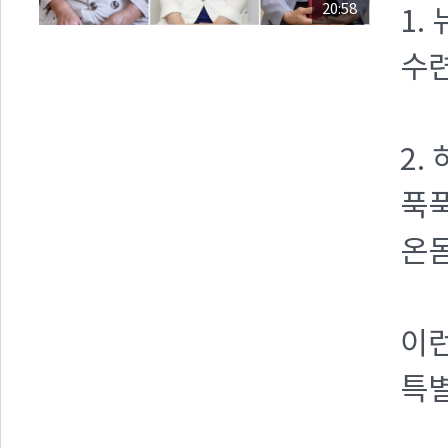
20:58
1.
수
2.
푹
온몸
이런
특