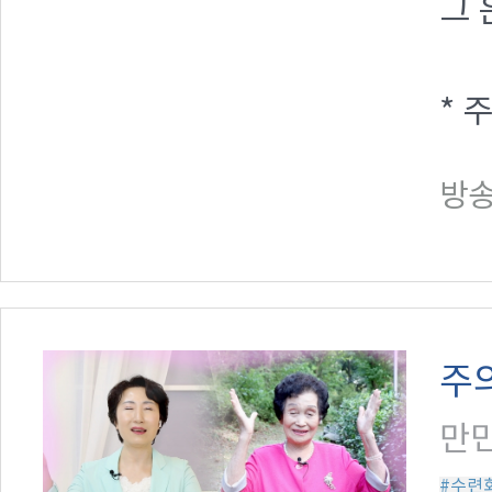
그 
* 
방송일
주
만민
#수련