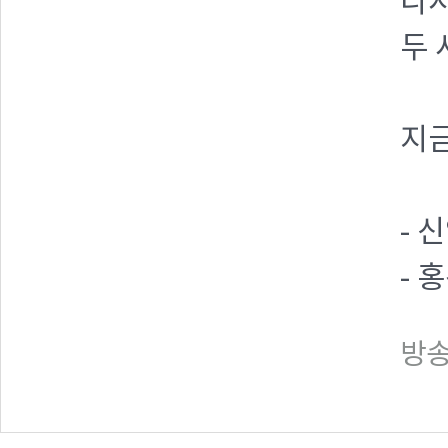
다시
두 
지금
- 
- 
방송일