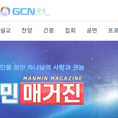
설교
찬양
간증
집회
공연
프