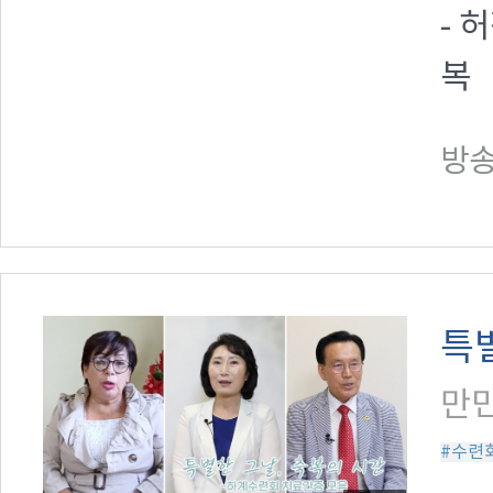
- 
복
방송일
특
만민
#수련