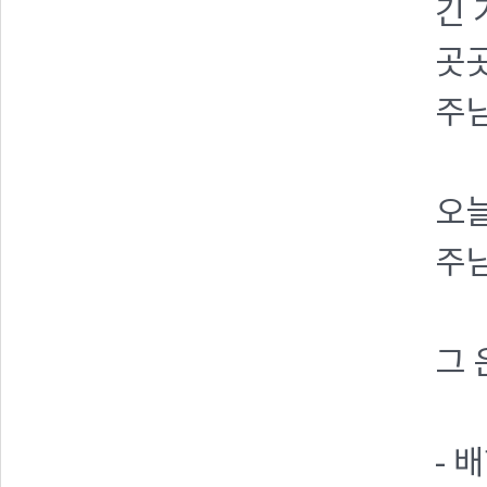
긴 
곳
주님
오
주
그 
- 