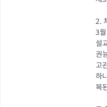
2.
3월
설교
권능
고
하
복된