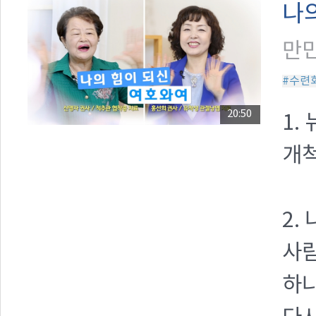
나
만민
#수련
20:50
1.
개척
2.
사람
하나