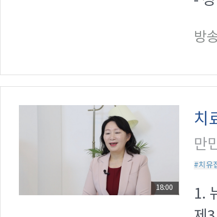
- 
방송일
치
만민
#치유
18:00
1.
제3