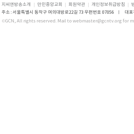
지씨엔방송소개
만민중앙교회
회원약관
개인정보취급방침
주소 : 서울특별시 동작구 여의대방로22길 73 우편번호 07056 ㅣ 대표전화 0
©GCN, All rights reserved. Mail to webmaster@gcntv.org for m