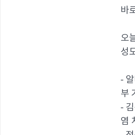
바
오
성
- 
부 
- 
염 