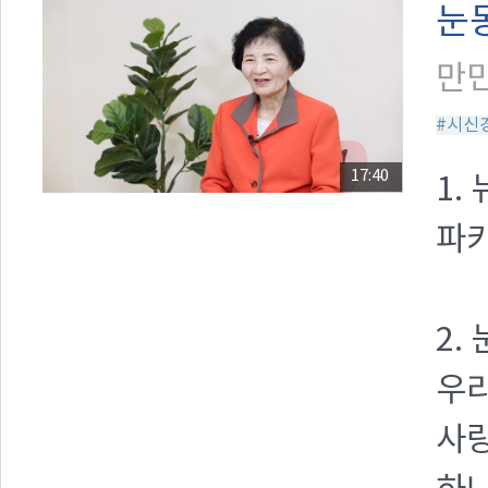
눈
만민
#시신
17:40
1.
파키
2.
우리
사랑