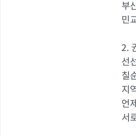
부산
민교
2.
선선
칠순
지
언제
서로