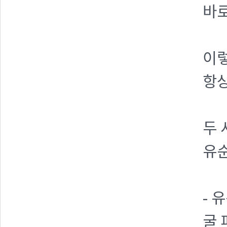
바로
이렇
항상
두 
유순
- 
굴 