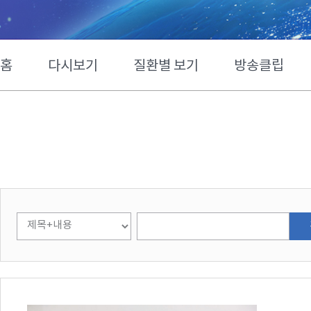
홈
다시보기
질환별 보기
방송클립