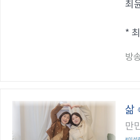
최
* 
방송일
삶
만민
#이석