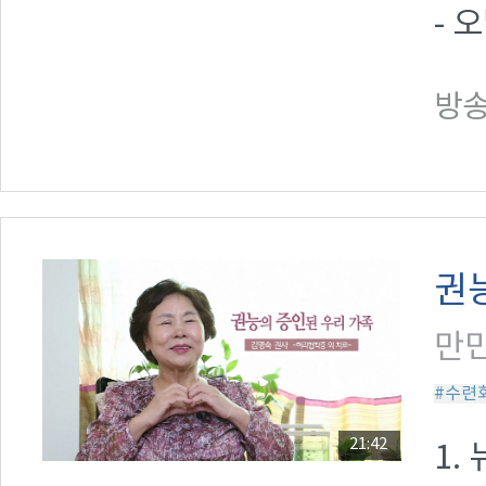
- 
방송일
권
만민
#수련
21:42
1.