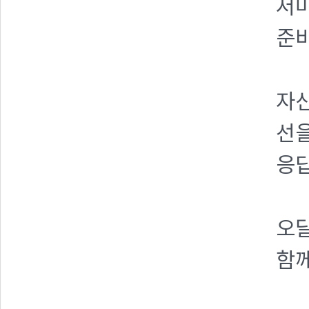
저마
준
자
선을
응답
오달
함