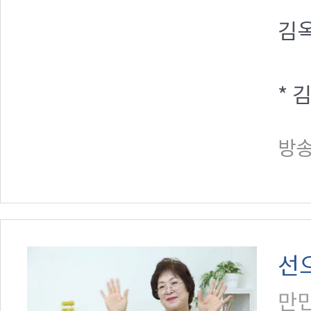
김옥
* 
방송일
선
만민