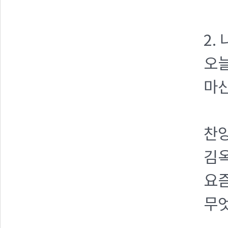
2.
오
마산
찬양
김옥
요
무엇