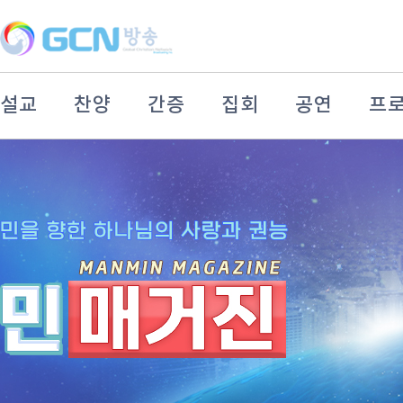
설교
찬양
간증
집회
공연
프