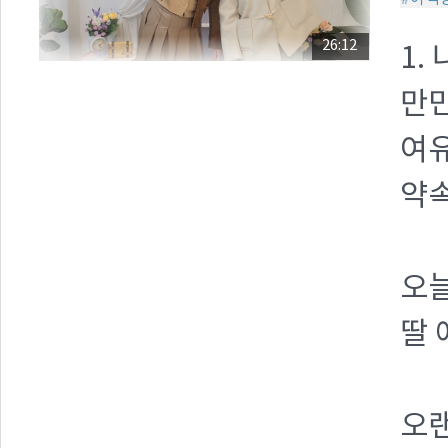
26:12
1.
만민
여유
약속
오늘
딸 
오