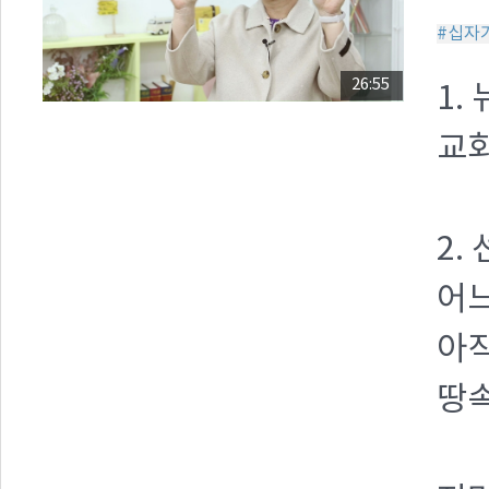
#십자
26:55
1.
교회
2.
어느
아직
땅속