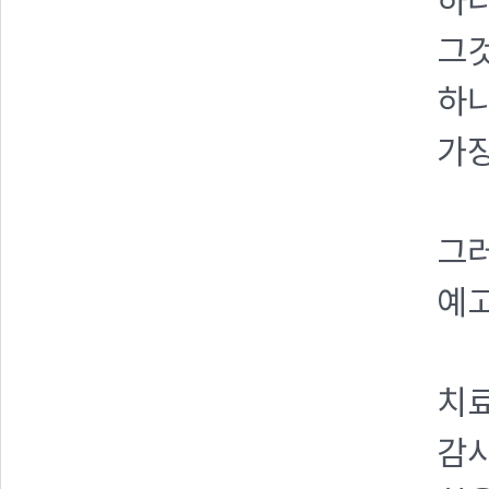
하나
그것
하
가
그러
예고
치
감사